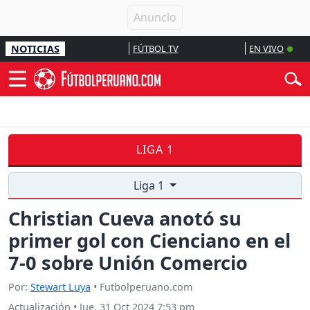
NOTICIAS
FÚTBOL TV
EN VIVO
LIGA 1
Liga 1
Christian Cueva anotó su
primer gol con Cienciano en el
7-0 sobre Unión Comercio
Por:
Stewart Luya
• Futbolperuano.com
Actualización
•
Jue, 31 Oct 2024 7:53 pm