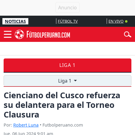
NOTICIAS
FÚTBOL TV
EN VIVO
LIGA 1
Liga 1
Cienciano del Cusco refuerza
su delantera para el Torneo
Clausura
Por:
Robert Luna
• Futbolperuano.com
Jue, 06 Jun 2024 9:01 am