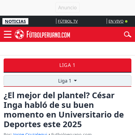
NOTICIAS
FÚTBOL TV
EN VIVO
LIGA 1
Liga 1
¿El mejor del plantel? César
Inga habló de su buen
momento en Universitario de
Deportes este 2025
Por:
Jorge Cruzalegui
• Futbolperuano.com