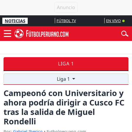
NOTICIAS
FÚTBOL TV
EN VIVO
LIGA 1
Liga 1
Campeonó con Universitario y
ahora podría dirigir a Cusco FC
tras la salida de Miguel
Rondelli
Por:
Gabriel Iberico
• Futbolperuano.com