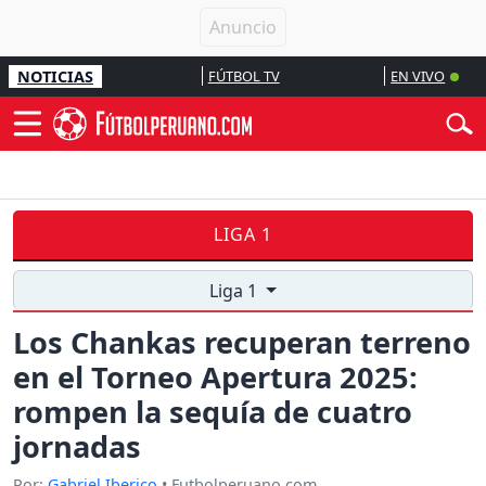
NOTICIAS
FÚTBOL TV
EN VIVO
LIGA 1
Liga 1
Los Chankas recuperan terreno
en el Torneo Apertura 2025:
rompen la sequía de cuatro
jornadas
Por:
Gabriel Iberico
• Futbolperuano.com