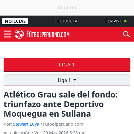
NOTICIAS
FÚTBOL TV
EN VIVO
LIGA 1
Liga 1
Atlético Grau sale del fondo:
triunfazo ante Deportivo
Moquegua en Sullana
Por:
Stewart Luya
• Futbolperuano.com
Actualización
•
Vie, 29 May 2026 5:23 pm