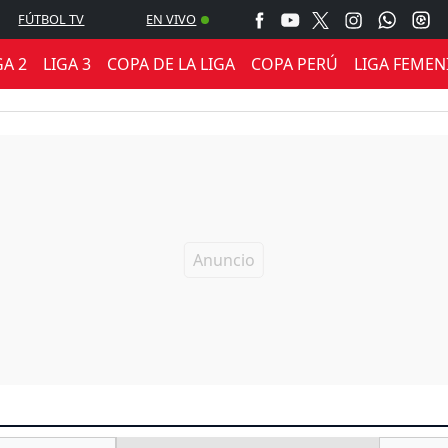
FÚTBOL TV
EN VIVO
GA 2
LIGA 3
COPA DE LA LIGA
COPA PERÚ
LIGA FEMEN