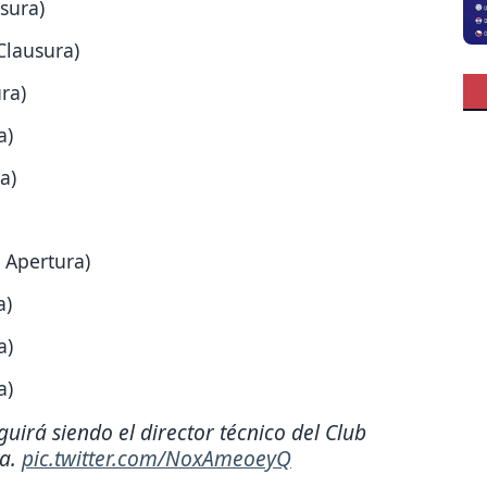
sura)
Clausura)
ra)
a)
a)
 Apertura)
a)
a)
a)
irá siendo el director técnico del Club
ra.
pic.twitter.com/NoxAmeoeyQ