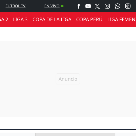
FÚTBOL TV
EN VIVO
GA 2
LIGA 3
COPA DE LA LIGA
COPA PERÚ
LIGA FEMEN