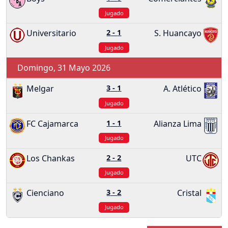
Jugado
Universitario
2
-
1
S. Huancayo
Jugado
Domingo, 31 Mayo 2026
Melgar
3
-
1
A. Atlético
Jugado
FC Cajamarca
1
-
1
Alianza Lima
Jugado
Los Chankas
2
-
2
UTC
Jugado
Cienciano
3
-
2
Cristal
Jugado