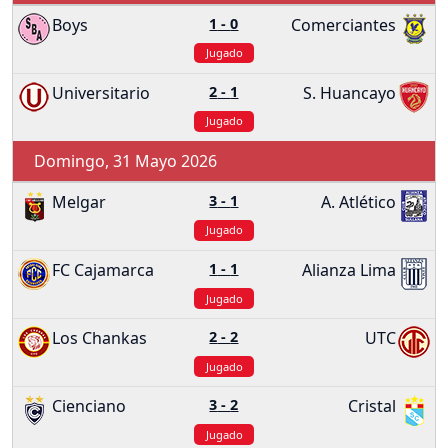
Boys
1
-
0
Comerciantes
Jugado
Universitario
2
-
1
S. Huancayo
Jugado
Domingo, 31 Mayo 2026
Melgar
3
-
1
A. Atlético
Jugado
FC Cajamarca
1
-
1
Alianza Lima
Jugado
Los Chankas
2
-
2
UTC
Jugado
Cienciano
3
-
2
Cristal
Jugado