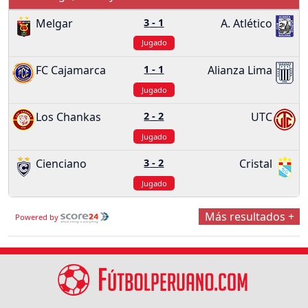
Melgar
3
-
1
A. Atlético
Jugado
FC Cajamarca
1
-
1
Alianza Lima
Jugado
Los Chankas
2
-
2
UTC
Jugado
Cienciano
3
-
2
Cristal
Jugado
Más resultados +
Powered by