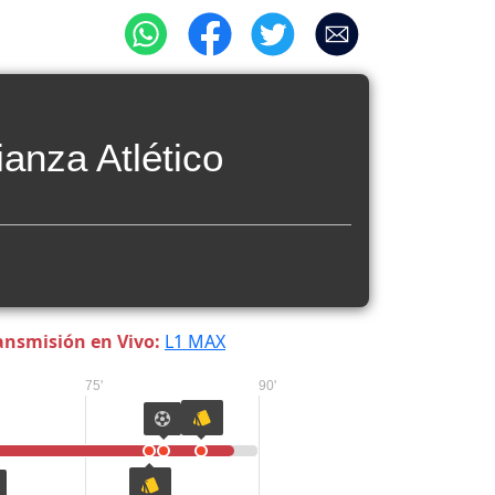
ianza Atlético
ansmisión en Vivo:
L1 MAX
75'
90'