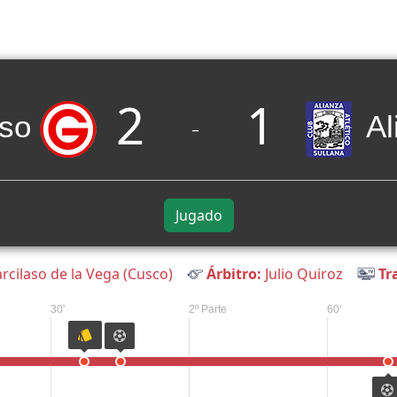
2
1
aso
Al
_
Jugado
rcilaso de la Vega (Cusco)
Árbitro:
Julio Quiroz
Tr
30'
2º Parte
60'