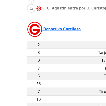
G. Agustín entra por O. Christ
Deportivo Garcilaso
2
3
Tarj
0
Ta
7
T
5
T
56
7
Tir
10