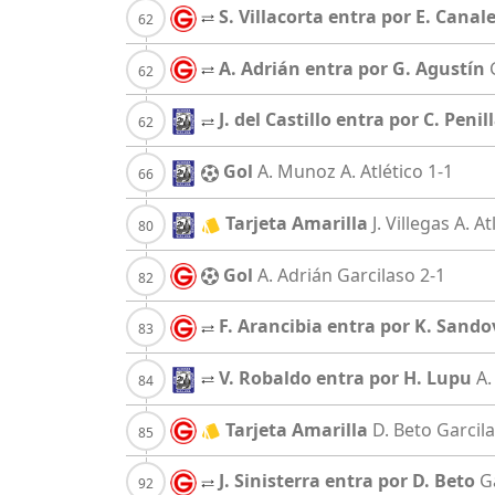
S. Villacorta entra por E. Canal
A. Adrián entra por G. Agustín
J. del Castillo entra por C. Penil
Gol
A. Munoz
A. Atlético
1-1
Tarjeta Amarilla
J. Villegas
A. At
Gol
A. Adrián
Garcilaso
2-1
F. Arancibia entra por K. Sando
V. Robaldo entra por H. Lupu
A.
Tarjeta Amarilla
D. Beto
Garcil
J. Sinisterra entra por D. Beto
G