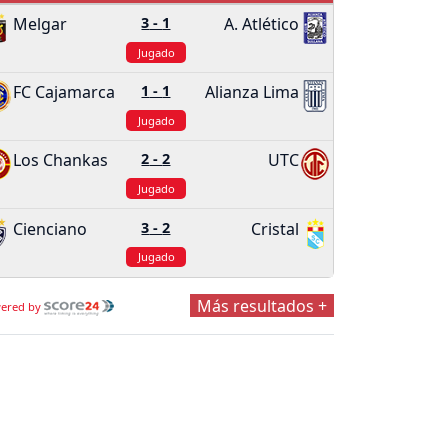
Melgar
3
-
1
A. Atlético
Jugado
FC Cajamarca
1
-
1
Alianza Lima
Jugado
Los Chankas
2
-
2
UTC
Jugado
Cienciano
3
-
2
Cristal
Jugado
Más resultados +
ered by