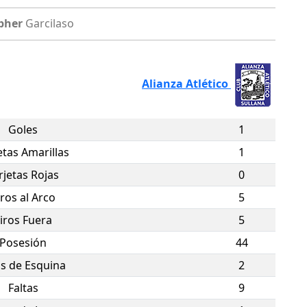
opher
Garcilaso
Alianza Atlético
Goles
1
etas Amarillas
1
rjetas Rojas
0
iros al Arco
5
iros Fuera
5
Posesión
44
os de Esquina
2
Faltas
9