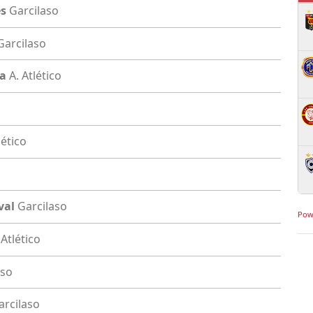
es
Garcilaso
Garcilaso
la
A. Atlético
lético
val
Garcilaso
Pow
 Atlético
aso
arcilaso