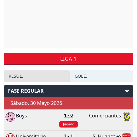
LIGA 1
RESUL.
GOLE.
FASE REGULAR
Sábado, 30 Mayo 2026
Boys
1
-
0
Comerciantes
Jugado
Universitario
2
-
1
S. Huancayo