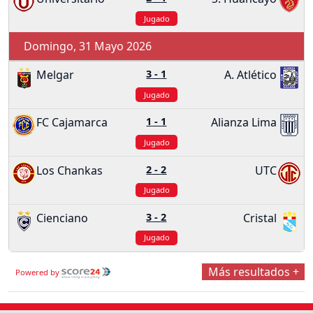
Jugado
Domingo, 31 Mayo 2026
Melgar
3
-
1
A. Atlético
Jugado
FC Cajamarca
1
-
1
Alianza Lima
Jugado
Los Chankas
2
-
2
UTC
Jugado
Cienciano
3
-
2
Cristal
Jugado
Más resultados +
Powered by