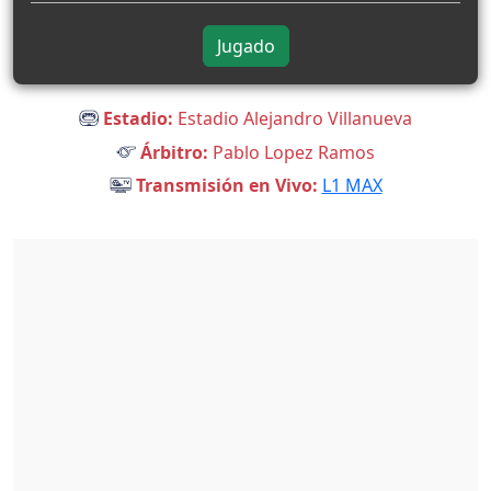
Jugado
Estadio:
Estadio Alejandro Villanueva
Árbitro:
Pablo Lopez Ramos
Transmisión en Vivo:
L1 MAX