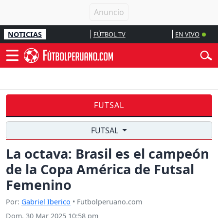
NOTICIAS
FÚTBOL TV
EN VIVO
FUTSAL
FUTSAL
La octava: Brasil es el campeón
de la Copa América de Futsal
Femenino
Por:
Gabriel Iberico
• Futbolperuano.com
Dom, 30 Mar 2025 10:58 pm