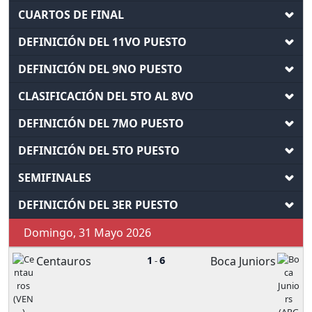
CUARTOS DE FINAL
DEFINICIÓN DEL 11VO PUESTO
DEFINICIÓN DEL 9NO PUESTO
CLASIFICACIÓN DEL 5TO AL 8VO
DEFINICIÓN DEL 7MO PUESTO
DEFINICIÓN DEL 5TO PUESTO
SEMIFINALES
DEFINICIÓN DEL 3ER PUESTO
Domingo, 31 Mayo 2026
Centauros
1
6
Boca Juniors
-