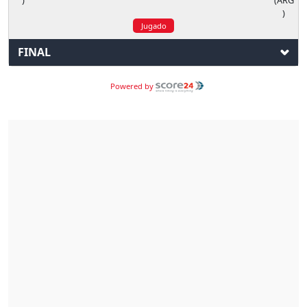
Jugado
FINAL
Powered by