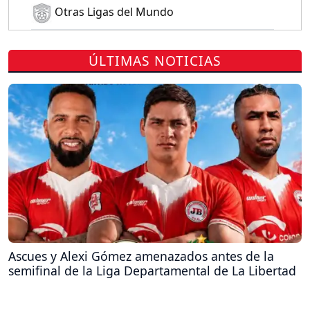
Otras Ligas del Mundo
ÚLTIMAS NOTICIAS
Ascues y Alexi Gómez amenazados antes de la
semifinal de la Liga Departamental de La Libertad