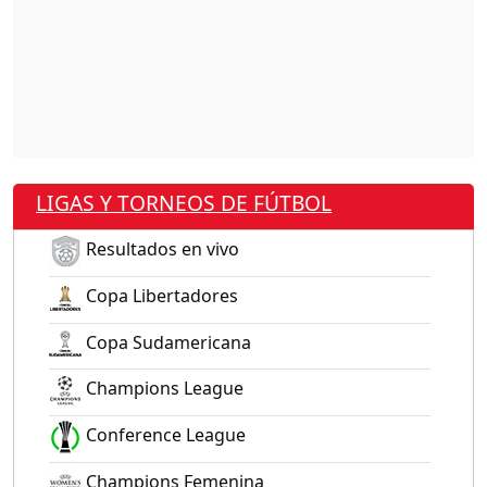
LIGAS Y TORNEOS DE FÚTBOL
Resultados en vivo
Copa Libertadores
Copa Sudamericana
Champions League
Conference League
Champions Femenina