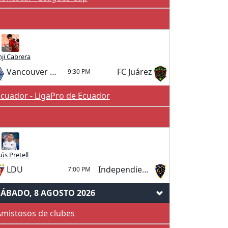
ji Cabrera
Vancouver Whitecaps
FC Juárez
9:30 PM
cuador - LigaPro de Ecuador
sús Pretell
LDU
Independiente Del Valle
7:00 PM
SÁBADO, 8 AGOSTO 2026
mistosos de clubes