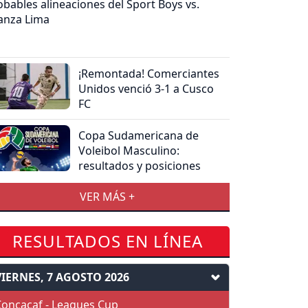
obables alineaciones del Sport Boys vs.
ianza Lima
¡Remontada! Comerciantes
Unidos venció 3-1 a Cusco
FC
Copa Sudamericana de
Voleibol Masculino:
resultados y posiciones
VER MÁS +
RESULTADOS EN LÍNEA
VIERNES, 7 AGOSTO 2026
oncacaf - Leagues Cup