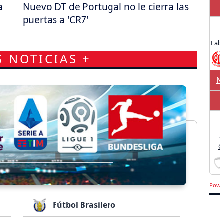
a
Nuevo DT de Portugal no le cierra las
puertas a 'CR7'
Fa
S NOTICIAS +
Pow
Fútbol Brasilero