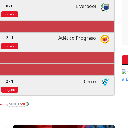
0
0
Liverpool
-
Jugado
2
1
Atlético Progreso
-
Jugado
2
1
Cerro
-
Jugado
ed by