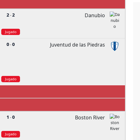
2
2
Danubio
-
Jugado
0
0
Juventud de las Piedras
-
Jugado
1
0
Boston River
-
Jugado