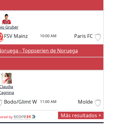
bio Gruber
FSV Mainz
Paris FC
10:00 AM
Noruega - Toppserien de Noruega
Claudia
Cagnina
Bodo/Glimt W
Molde
11:00 AM
Más resultados +
ered by