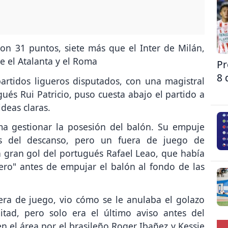
con 31 puntos, siete más que el Inter de Milán,
e el Atalanta y el Roma
Pr
8 
partidos ligueros disputados, con una magistral
gués Rui Patricio, puso cuesta abajo el partido a
deas claras.
a gestionar la posesión del balón. Su empuje
s del descanso, pero un fuera de juego de
 gran gol del portugués Rafael Leao, que había
ero" antes de empujar el balón al fondo de las
ra de juego, vio cómo se le anulaba el golazo
itad, pero solo era el último aviso antes del
n el área por el brasileño Roger Ibañez y Kessie