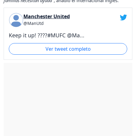
familias necesitan ayuda"
, añadió el internacional inglés.
Manchester United
@ManUtd
Keep it up! ????#MUFC @Ma...
Ver tweet completo