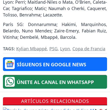
Lyon: Perri; Maitland-Niles o Mata, O'Brien, Caleta-
Car, Tagriafico; Matic; Naumah o Cherki, Caqueret,
Tolisso, Benrahma; Lacazette.
París SG: Donnarumma; Hakimi, Marquinhos,
Belardo, Nuno Mendes; Zaïre-Emery, Fabian Ruiz,
Vitinha; Dembelé, Mbappé, Barcola.
TAGS:
Kylian Mbappé
,
PSG
,
Lyon
,
Copa de Francia
SÍGUENOS EN GOOGLE NEWS
ÚNETE AL CANAL EN WHATSAPP
ARTÍCULOS RELACIONADOS