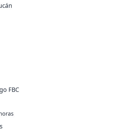
lucán
ngo FBC
 horas
s