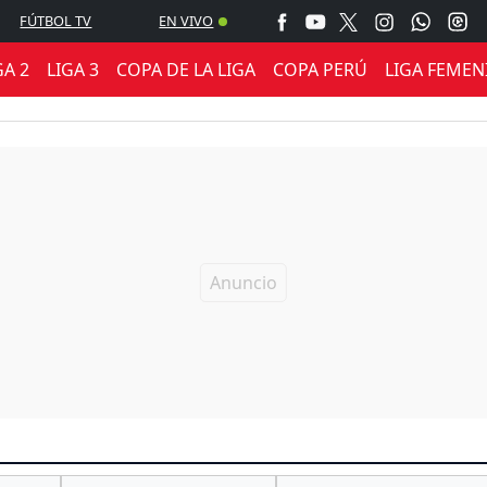
FÚTBOL TV
EN VIVO
GA 2
LIGA 3
COPA DE LA LIGA
COPA PERÚ
LIGA FEMEN