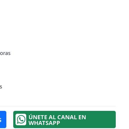
horas
s
ÚNETE AL CANAL EN
S
WHATSAPP