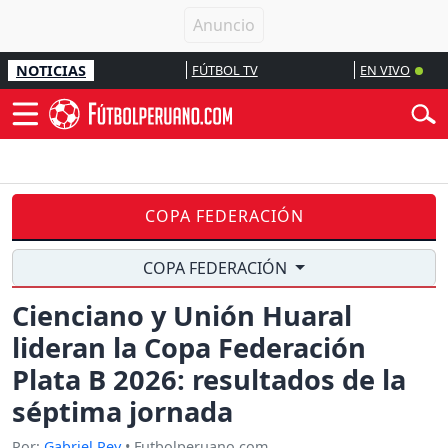
NOTICIAS
FÚTBOL TV
EN VIVO
COPA FEDERACIÓN
COPA FEDERACIÓN
Cienciano y Unión Huaral
lideran la Copa Federación
Plata B 2026: resultados de la
séptima jornada
Por:
Gabriel Rey
• Futbolperuano.com