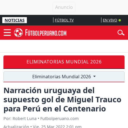
NOTICIAS
FÚTBOL TV
EN VIVO
ELIMINATORIAS MUNDIAL 2026
Eliminatorias Mundial 2026
Narración uruguaya del
supuesto gol de Miguel Trauco
para Perú en el Centenario
Por: Robert Luna • Futbolperuano.com
Actualización
•
Vie, 25 Mar 2022 2:01 pm