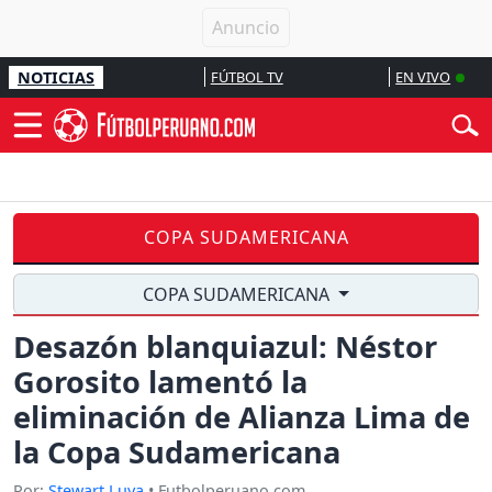
NOTICIAS
FÚTBOL TV
EN VIVO
COPA SUDAMERICANA
COPA SUDAMERICANA
Desazón blanquiazul: Néstor
Gorosito lamentó la
eliminación de Alianza Lima de
la Copa Sudamericana
Por:
Stewart Luya
• Futbolperuano.com