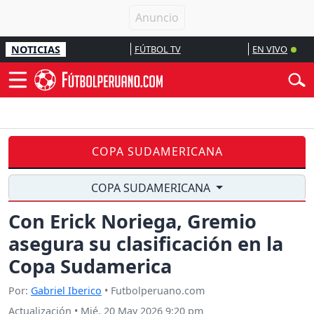
NOTICIAS
FÚTBOL TV
EN VIVO
COPA SUDAMERICANA
COPA SUDAMERICANA
Con Erick Noriega, Gremio
asegura su clasificación en la
Copa Sudamerica
Por:
Gabriel Iberico
• Futbolperuano.com
Actualización
•
Mié, 20 May 2026 9:20 pm