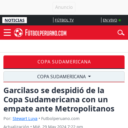
NOTICIAS
FÚTBOL TV
EN VIVO
COPA SUDAMERICANA
COPA SUDAMERICANA
Garcilaso se despidió de la
Copa Sudamericana con un
empate ante Metropolitanos
Por:
Stewart Luya
• Futbolperuano.com
Actualización
•
Mié, 29 May 2024 7:22 pm