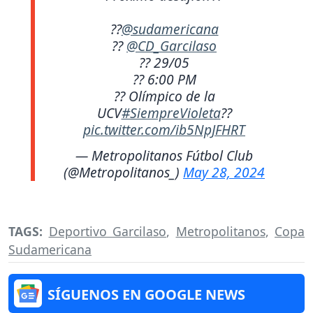
??
@sudamericana
??
@CD_Garcilaso
?? 29/05
?? 6:00 PM
?? Olímpico de la
UCV
#SiempreVioleta
??
pic.twitter.com/ib5NpJFHRT
— Metropolitanos Fútbol Club
(@Metropolitanos_)
May 28, 2024
TAGS:
Deportivo Garcilaso
,
Metropolitanos
,
Copa
Sudamericana
SÍGUENOS EN GOOGLE NEWS