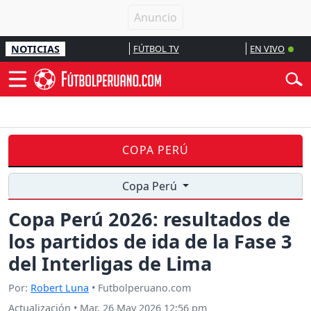
NOTICIAS
FÚTBOL TV
EN VIVO
COPA PERÚ
Copa Perú
Copa Perú 2026: resultados de
los partidos de ida de la Fase 3
del Interligas de Lima
Por:
Robert Luna
• Futbolperuano.com
Actualización
•
Mar, 26 May 2026 12:56 pm