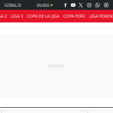
FÚTBOL TV
EN VIVO
GA 2
LIGA 3
COPA DE LA LIGA
COPA PERÚ
LIGA FEMEN