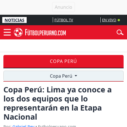
NOTICIAS
FÚTBOL TV
EN VIVO
COPA PERÚ
Copa Perú
Copa Perú: Lima ya conoce a
los dos equipos que lo
representarán en la Etapa
Nacional
Por:
Gabriel Rey
• Futbolperuano.com