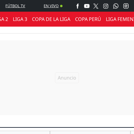
FÚTBOL TV
EN VIVO
GA 2
LIGA 3
COPA DE LA LIGA
COPA PERÚ
LIGA FEMEN