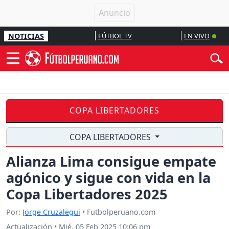
NOTICIAS
FÚTBOL TV
EN VIVO
COPA LIBERTADORES
COPA LIBERTADORES
Alianza Lima consigue empate
agónico y sigue con vida en la
Copa Libertadores 2025
Por:
Jorge Cruzalegui
• Futbolperuano.com
Actualización
•
Mié, 05 Feb 2025 10:06 pm