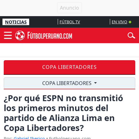
NOTICIAS
FÚTBOL TV
EN VIVO
COPA LIBERTADORES
COPA LIBERTADORES
¿Por qué ESPN no transmitió
los primeros minutos del
partido de Alianza Lima en
Copa Libertadores?
Por:
Gabriel Iberico
• Futbolperuano.com