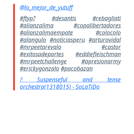
@lo_mejor_de_yutuff
#ftyp?
#desantis
#rebagliati
#alianzalima
#copalibertadores
#alianzalimaempate
#colocolo
#alangulo
#noticiasperu
#arturovidal
#mrpeetarevalo
#castor
#exitosadeportes
#eddiefleischman
#mrpeetchallenge
#apresionarmy
#erickygonzalo
#pacobazan
? Suspenseful and tense
orchestra(1318015) - SoLaTiDo