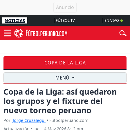
NOTICIAS
FÚTBOL TV
EN VIVO
COPA DE LA LIGA
MENÚ
Copa de la Liga: así quedaron
los grupos y el fixture del
nuevo torneo peruano
Por:
Jorge Cruzalegui
• Futbolperuano.com
Actualización
•
Jue, 14 May 2026 8:12 pm