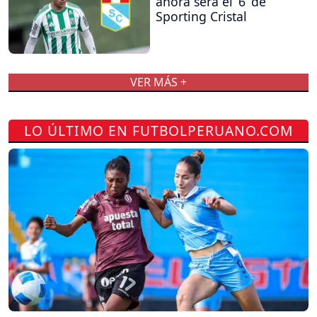
ahora será el ‘6’ de
Sporting Cristal
VER MÁS +
LO ÚLTIMO EN FUTBOLPERUANO.COM