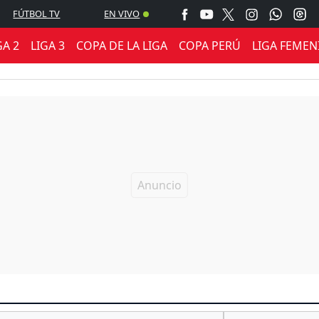
FÚTBOL TV
EN VIVO
GA 2
LIGA 3
COPA DE LA LIGA
COPA PERÚ
LIGA FEMEN