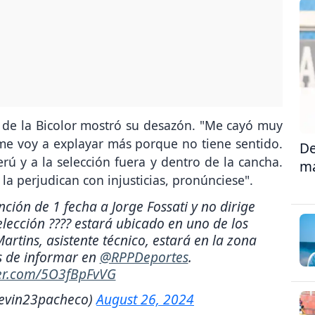
r de la Bicolor mostró su desazón. "Me cayó muy
me voy a explayar más porque no tiene sentido.
De
erú y a la selección fuera y dentro de la cancha.
ma
la perjudican con injusticias, pronúnciese".
ción de 1 fecha a Jorge Fossati y no dirige
elección ???? estará ubicado en uno de los
rtins, asistente técnico, estará en la zona
s de informar en
@RPPDeportes
.
ter.com/5O3fBpFvVG
evin23pacheco)
August 26, 2024