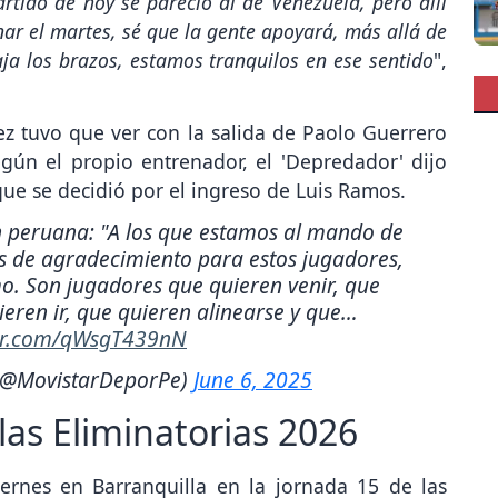
tido de hoy se pareció al de Venezuela, pero allí
ar el martes, sé que la gente apoyará, más allá de
baja los brazos, estamos tranquilos en ese sentido
",
z tuvo que ver con la salida de Paolo Guerrero
gún el propio entrenador, el 'Depredador' dijo
que se decidió por el ingreso de Luis Ramos.
ón peruana: "A los que estamos al mando de
as de agradecimiento para estos jugadores,
o. Son jugadores que quieren venir, que
ieren ir, que quieren alinearse y que…
ter.com/qWsgT439nN
 (@MovistarDeporPe)
June 6, 2025
las Eliminatorias 2026
ernes en Barranquilla en la jornada 15 de las