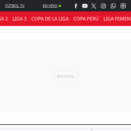
FÚTBOL TV
EN VIVO
GA 2
LIGA 3
COPA DE LA LIGA
COPA PERÚ
LIGA FEMEN