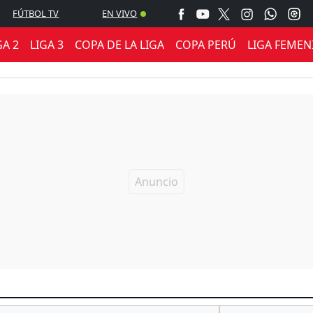
FÚTBOL TV
EN VIVO
GA 2
LIGA 3
COPA DE LA LIGA
COPA PERÚ
LIGA FEMEN