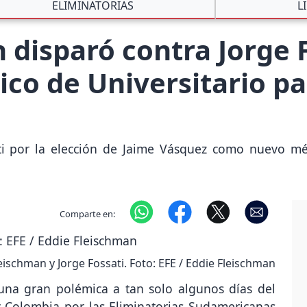
ELIMINATORIAS
L
 disparó contra Jorge 
ico de Universitario pa
ti por la elección de Jaime Vásquez como nuevo médi
Comparte en:
eischman y Jorge Fossati. Foto: EFE / Eddie Fleischman
una gran polémica a tan solo algunos días del
y Colombia por las Eliminatorias Sudamericanas