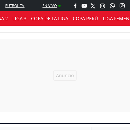
FÚTBOL TV
EN VIVO
GA 2
LIGA 3
COPA DE LA LIGA
COPA PERÚ
LIGA FEMEN