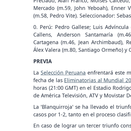
Preciado, Alan Franco, Moisés Caicedo,
Mercado (m.59, John Yeboah), Enner V
(m.58, Pedro Vite). Seleccionador: Sebas
0. Perú: Pedro Gallese; Luis Advíncula
Callens, Anderson Santamaría (m.4
Cartagena (m.46, Jean Archimbaud), Re
Álex Valera (m.80, Santiago Ormeño) y G
PREVIA
La
Selección Peruana
enfrentará este m
fecha de las
Eliminatorias al Mundial 2
horas (21:00 GMT) en el Estadio Rodrigo
de América Televisión, ATV y Movistar 
La 'Blanquirroja' se ha llevado el triu
casos por 1-2, tanto en el proceso clasi
En caso de lograr un tercer triunfo con