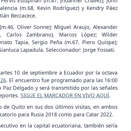
 Pervis Estupiñán (m.87, Jhoanner Chávez); John
alencia (m.68, Kevin Rodríguez) y Kendry Páez
tián Beccacece.
 (m.46, Oliver Sonne); Miguel Araujo, Alexander
6, Carlos Zambrano), Marcos López; Wilder
nato Tapia, Sergio Peña (m.67, Piero Quispe);
ianluca Lapadula. Seleccionador: Jorge Fossati.
artes 10 de septiembre a Ecuador por la octava
026
. El encuentro fue programado para las 16:00
 Paz Delgado y será transmitido por las señales
Deportes.
SIGUE EL MARCADOR EN VIVO AQUÍ
.
nfo de Quito en sus dos últimos visitas, en ambos
ficatorio para Rusia 2018 como para Catar 2022.
secutivo en la capital ecuatoriana, también sería