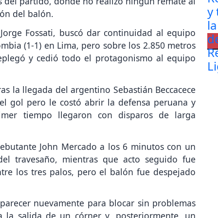
as del partido, donde no realizó ningún remate al
ón del balón.
Jorge Fossati, buscó dar continuidad al equipo
mbia (1-1) en Lima, pero sobre los 2.850 metros
eplegó y cedió todo el protagonismo al equipo
tras la llegada del argentino Sebastián Beccacece
l gol pero le costó abrir la defensa peruana y
imer tiempo llegaron con disparos de larga
debutante John Mercado a los 6 minutos con un
el travesaño, mientras que acto seguido fue
tre los tres palos, pero el balón fue despejado
 aparecer nuevamente para blocar sin problemas
 la salida de un córner y, posteriormente, un