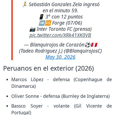
🏃 Sebastián Gonzales Zela ingresó
en el minuto 59.
📱 3° con 12 puntos
➡🆚️ Forge (07/06)
📷 Inter Toronto FC (prensa)
pic.twitter.com/XRk41XK0VB
— Blanquirojos de Corazón⚽️🇵🇪
(Tadeo Rodriguez J.) (@BlanquirojosC)
May 30, 2026
Peruanos en el exterior (2026)
Marcos López - defensa (Copenhague de
Dinamarca)
Oliver Sonne - defensa (Burnley de Inglaterra)
Bassco Soyer - volante (Gil Vicente de
Portugal)