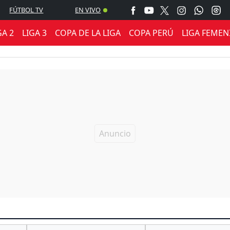
FÚTBOL TV
EN VIVO
GA 2
LIGA 3
COPA DE LA LIGA
COPA PERÚ
LIGA FEMEN