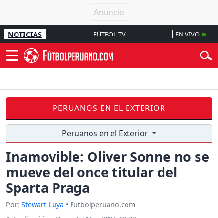
NOTICIAS
FÚTBOL TV
EN VIVO
PERUANOS EN EL EXTERIOR
Peruanos en el Exterior
Inamovible: Oliver Sonne no se
mueve del once titular del
Sparta Praga
Por:
Stewart Luya
• Futbolperuano.com