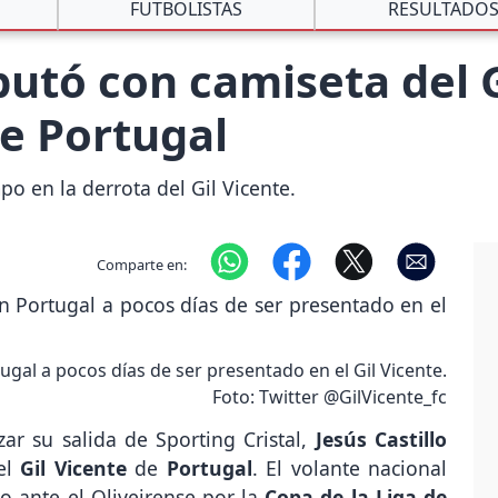
FUTBOLISTAS
RESULTADO
butó con camiseta del G
de Portugal
po en la derrota del Gil Vicente.
Comparte en:
gal a pocos días de ser presentado en el Gil Vicente.
Foto: Twitter @GilVicente_fc
ar su salida de Sporting Cristal,
Jesús Castillo
el
Gil Vicente
de
Portugal
. El volante nacional
o ante el Oliveirense por la
Copa de la Liga de