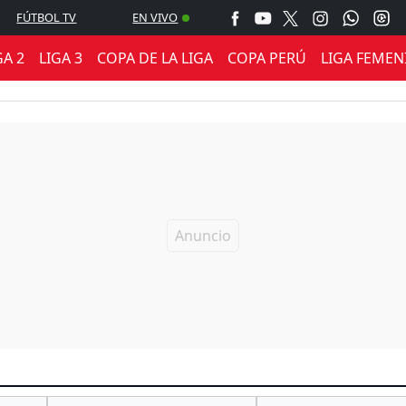
FÚTBOL TV
EN VIVO
GA 2
LIGA 3
COPA DE LA LIGA
COPA PERÚ
LIGA FEMEN