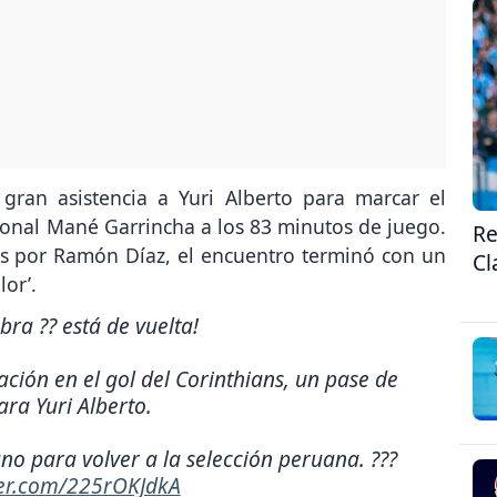
 gran asistencia a Yuri Alberto para marcar el
ional Mané Garrincha a los 83 minutos de juego.
Re
dos por Ramón Díaz, el encuentro terminó con un
Cl
lor’.
ebra ?? está de vuelta!
pación en el gol del Corinthians, un pase de
ara Yuri Alberto.
o para volver a la selección peruana. ???
ter.com/225rOKJdkA