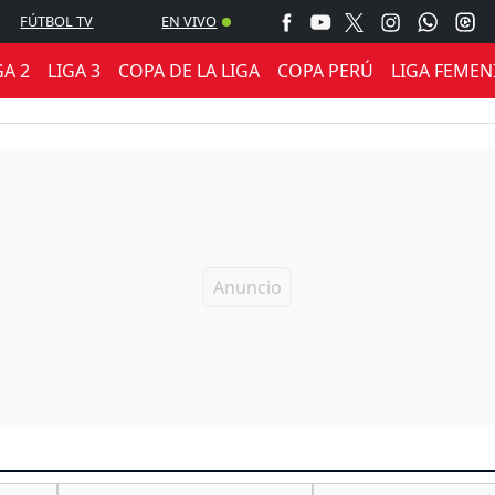
FÚTBOL TV
EN VIVO
GA 2
LIGA 3
COPA DE LA LIGA
COPA PERÚ
LIGA FEMEN