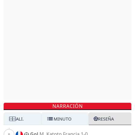
NARRACIÓN
ALI.
MINUTO
RESEÑA
Gol
M. Katoto
Francia
1-0