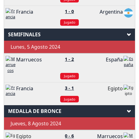
Francia
1
-
0
Argentina
Jugado
SEMIFINALES
Lunes, 5 Agosto 2024
Marruecos
1
-
2
España
Jugado
Francia
3
-
1
Egipto
Jugado
MEDALLA DE BRONCE
Jueves, 8 Agosto 2024
Egipto
0
-
6
Marruecos