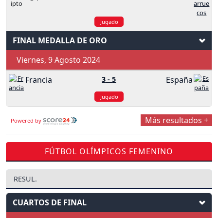
Jugado
FINAL MEDALLA DE ORO
Viernes, 9 Agosto 2024
Francia
3
-
5
España
Jugado
Más resultados +
Powered by
FÚTBOL OLÍMPICOS FEMENINO
RESUL.
CUARTOS DE FINAL