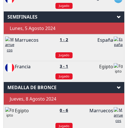
Jugado
SEMIFINALES
Lunes, 5 Agosto 2024
Marruecos
1
-
2
España
Jugado
Francia
3
-
1
Egipto
Jugado
MEDALLA DE BRONCE
Jueves, 8 Agosto 2024
Egipto
0
-
6
Marruecos
Jugado