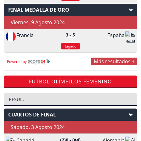
FINAL MEDALLA DE ORO
Viernes, 9 Agosto 2024
Francia
3
-
5
España
Jugado
Más resultados +
Powered by
FÚTBOL OLÍMPICOS FEMENINO
RESUL.
CUARTOS DE FINAL
Sábado, 3 Agosto 2024
Canadá
(2)0
-
0(4)
Alemania