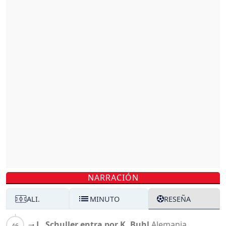
NARRACIÓN
ALI.
MINUTO
RESEÑA
L. Schuller entra por K. Buhl
Alemania