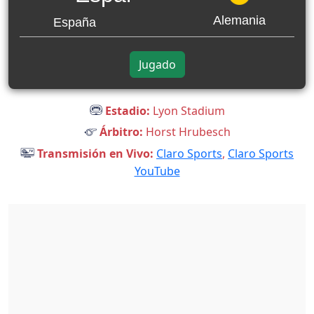
Alemania
España
Jugado
Estadio:
Lyon Stadium
Árbitro:
Horst Hrubesch
Transmisión en Vivo:
Claro Sports
,
Claro Sports
YouTube