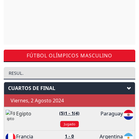
FÚTBOL OLÍMPICOS MASCULINO
RESUL.
CUARTOS DE FINAL
Viernes, 2 Agosto 2024
Egipto
(5)1
-
1(4)
Paraguay
Jugado
Francia
1
-
0
Argentina