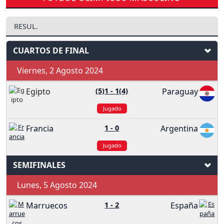
RESUL.
CUARTOS DE FINAL
Viernes, 2 Agosto 2024
Egipto
(5)1
-
1(4)
Paraguay
Jugado
Francia
1
-
0
Argentina
Jugado
SEMIFINALES
Lunes, 5 Agosto 2024
Marruecos
1
-
2
España