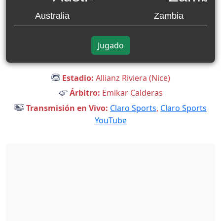
Australia
Zambia
Jugado
Estadio:
Allianz Riviera (Nice)
Árbitro:
Emikar Calderas
Transmisión en Vivo:
Claro Sports
,
Claro Sports
YouTube