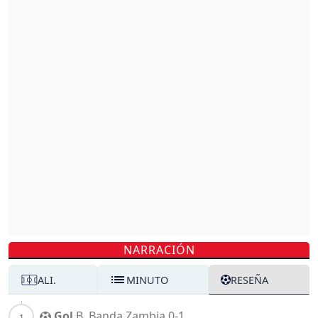
NARRACIÓN
ALI.
MINUTO
RESEÑA
Gol
B. Banda
Zambia
0-1