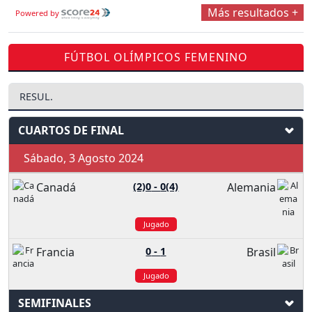
Más resultados +
Powered by
FÚTBOL OLÍMPICOS FEMENINO
RESUL.
CUARTOS DE FINAL
Sábado, 3 Agosto 2024
Canadá
(2)0
-
0(4)
Alemania
Jugado
Francia
0
-
1
Brasil
Jugado
SEMIFINALES