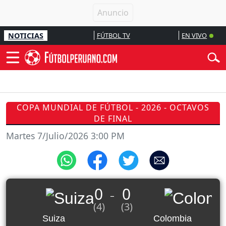
NOTICIAS
FÚTBOL TV
EN VIVO
COPA MUNDIAL DE FÚTBOL - 2026 - OCTAVOS
DE FINAL
Martes 7/Julio/2026 3:00 PM
0
0
_
(4)
(3)
Suiza
Colombia