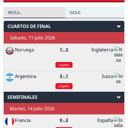
RESUL.
GOLE.
CUARTOS DE FINAL
Sábado, 11 Julio 2026
Noruega
1
-
2
Inglaterra
Jugado
Argentina
3
-
1
Suiza
Jugado
SEMIFINALES
Martes, 14 Julio 2026
Francia
0
-
2
España