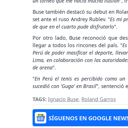
un torneo que me hacía mucha ilusión
", 
Buse también destacó su debut en Rolan
set ante el ruso Andrey Rublev. "
Es mi p
de que en el cuarto pude disfrutarlo
".
Por otro lado, Buse reconoció que des
llegar a todos los rincones del país. "
Es
Perú de poder masificar el deporte, lleva
Lima, en colaboración con las autoridade
de arena
".
"
En Perú el tenis es percibido como un 
sucedió con 'Guga' en Brasil
", sentenció 
TAGS:
Ignacio Buse
,
Roland Garros
SÍGUENOS EN GOOGLE NEW