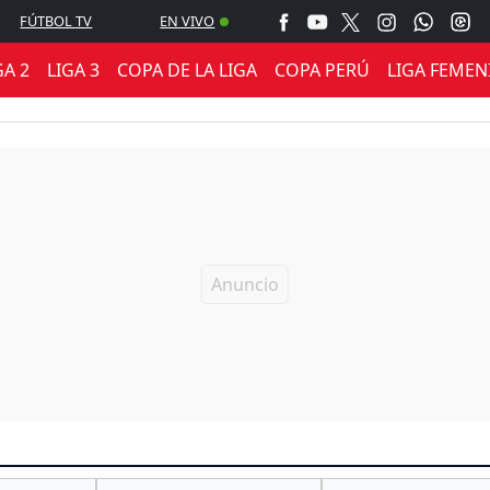
FÚTBOL TV
EN VIVO
GA 2
LIGA 3
COPA DE LA LIGA
COPA PERÚ
LIGA FEMEN