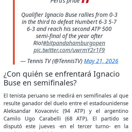
Peru’s pride 🇵🇪
Qualifier Ignacio Buse rallies from 0-3
in the third to defeat Humbert 6-3 5-7
6-3 and reach his second ATP 500
semi-final of the year after
Rio!
#bitpandahamburgopen
pic.twitter.com/uwrmY2r1F9
— Tennis TV (@TennisTV)
May 21, 2026
¿Con quién se enfrentará Ignacio
Buse en semifinales?
El tenista peruano se medirá en semifinales al que
resulte ganador del duelo entre el estadounidense
Aleksandar Kovacevic (94 ATP) y el argentino
Camilo Ugo Carabelli (68 ATP). El partido se
disputó este jueves -en el tercer turno- en la