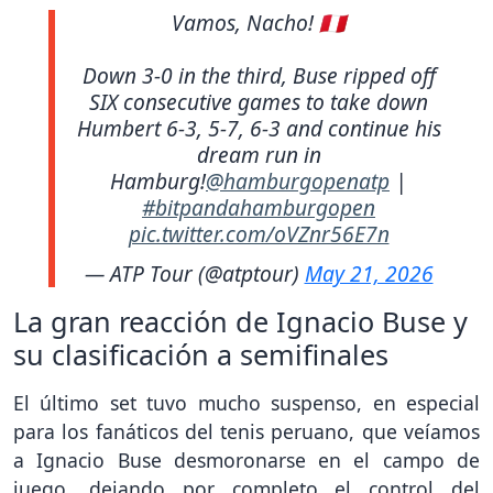
Vamos, Nacho! 🇵🇪
Down 3-0 in the third, Buse ripped off
SIX consecutive games to take down
Humbert 6-3, 5-7, 6-3 and continue his
dream run in
Hamburg!
@hamburgopenatp
|
#bitpandahamburgopen
pic.twitter.com/oVZnr56E7n
— ATP Tour (@atptour)
May 21, 2026
La gran reacción de Ignacio Buse y
su clasificación a semifinales
El último set tuvo mucho suspenso, en especial
para los fanáticos del tenis peruano, que veíamos
a Ignacio Buse desmoronarse en el campo de
juego, dejando por completo el control del